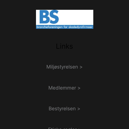
Links
Miljøstyrelsen >
Medlemmer >
Bestyrelsen >