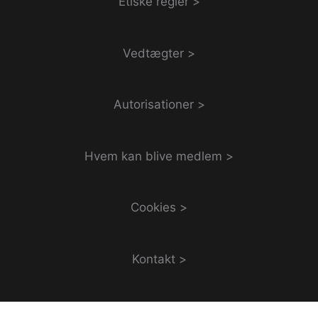
Etiske regler >
Vedtægter >
Autorisationer >
Hvem kan blive medlem >
Cookies >
Kontakt >