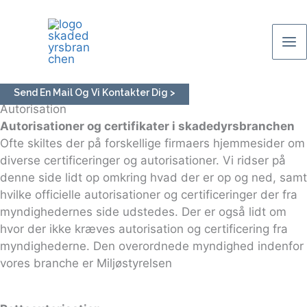
Gå
til
indholdet
Send En Mail Og Vi Kontakter Dig >
Autorisation
Autorisationer og certifikater i skadedyrsbranchen
Ofte skiltes der på forskellige firmaers hjemmesider om
diverse certificeringer og autorisationer. Vi ridser på
denne side lidt op omkring hvad der er op og ned, samt
hvilke officielle autorisationer og certificeringer der fra
myndighedernes side udstedes. Der er også lidt om
hvor der ikke kræves autorisation og certificering fra
myndighederne. Den overordnede myndighed indenfor
vores branche er Miljøstyrelsen